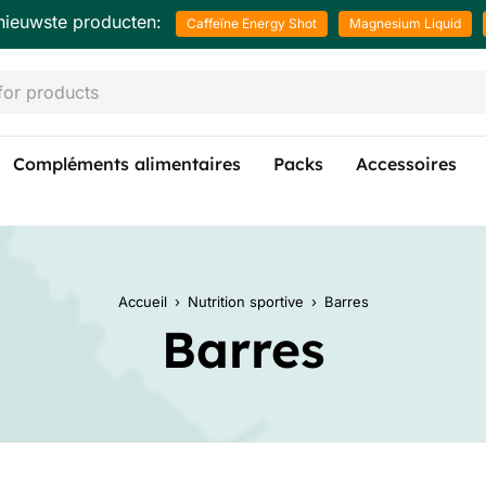
nieuwste producten:
Caffeïne Energy Shot
Magnesium Liquid
Compléments alimentaires
Packs
Accessoires
Accueil
›
Nutrition sportive
›
Barres
Barres