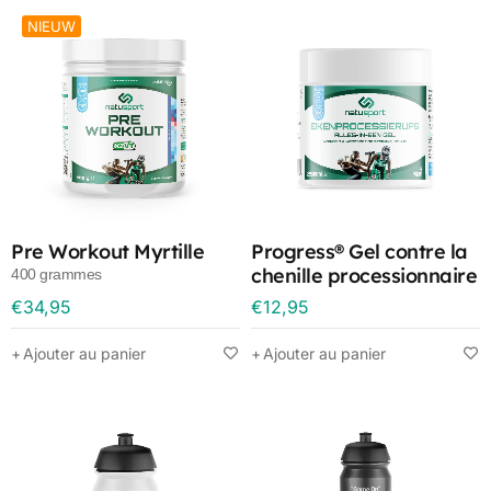
NIEUW
Pre Workout Myrtille
Progress® Gel contre la
chenille processionnaire
400 grammes
du chêne
€
34,95
€
12,95
250 ml
Ajouter au panier
Ajouter au panier