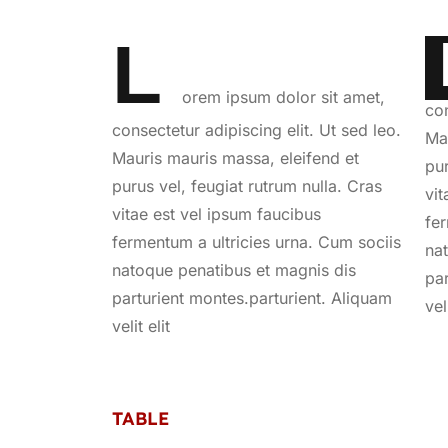
L
orem ipsum dolor sit amet,
con
consectetur adipiscing elit. Ut sed leo.
Ma
Mauris mauris massa, eleifend et
pur
purus vel, feugiat rutrum nulla. Cras
vit
vitae est vel ipsum faucibus
fe
fermentum a ultricies urna. Cum sociis
na
natoque penatibus et magnis dis
pa
parturient montes.parturient. Aliquam
vel
velit elit
TABLE