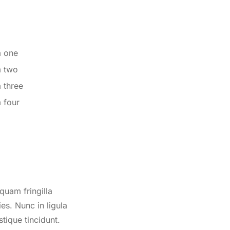
m one
m two
m three
m four
quam fringilla
s. Nunc in ligula
stique tincidunt.