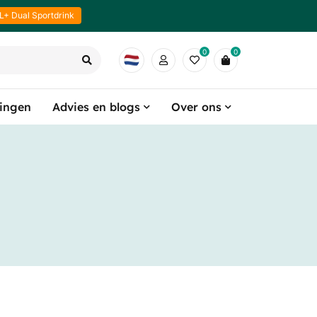
L+ Dual Sportdrink
0
0
ingen
Advies en blogs
Over ons