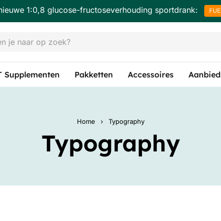
nieuwe 1:0,8 glucose-fructoseverhouding sportdrank:
FUE
 Supplementen
Pakketten
Accessoires
Aanbied
Home
›
Typography
Typography