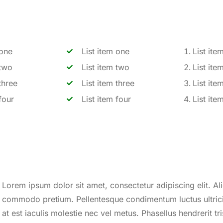
 one
List item one
List ite
 two
List item two
List ite
three
List item three
List ite
four
List item four
List ite
Lorem ipsum dolor sit amet, consectetur adipiscing elit. Ali
commodo pretium. Pellentesque condimentum luctus ultricie
at est iaculis molestie nec vel metus. Phasellus hendrerit tri