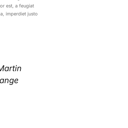
or est, a feugiat
da, imperdiet justo
Martin
hange