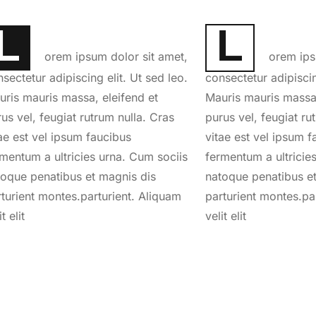
L
L
orem ipsum dolor sit amet,
orem ips
sectetur adipiscing elit. Ut sed leo.
consectetur adipiscin
uris mauris massa, eleifend et
Mauris mauris massa,
us vel, feugiat rutrum nulla. Cras
purus vel, feugiat ru
ae est vel ipsum faucibus
vitae est vel ipsum f
rmentum a ultricies urna. Cum sociis
fermentum a ultricie
toque penatibus et magnis dis
natoque penatibus e
rturient montes.parturient. Aliquam
parturient montes.pa
it elit
velit elit