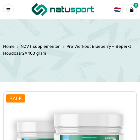
0
Home
›
NZVT supplementen
›
Pre Workout Blueberry – Beperkt
Houdbaar2×400 gram
SALE